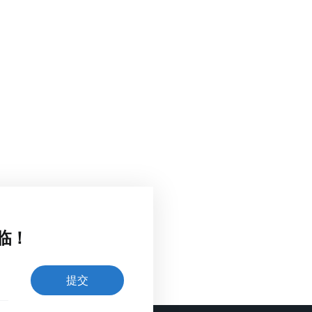
临！
提交