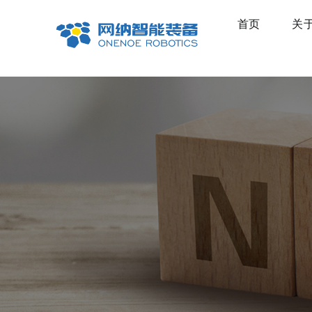
跳
首页
关
到
内
容