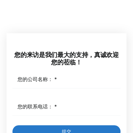
心】的自动化改造方案，突破传统包装方式局限，为
客户量身定制高效、灵活的智能生产线。 创新亮点：
行业首创技术赋能1. 侧封箱技术革命 网纳智能自主
研发的【侧封箱型纸箱底盒自动成型机】、【侧封箱
纸箱自动封箱机】，实现了纸盒成型与封箱的全自动
化，封箱牢固美观，效率提升50%以上。 该技术为家
具行业首创，解决了传统包装中纸盒易变形、封箱不
您的来访是我们最大的支持，真诚欢迎
精准的难题。 2.全流程自动化闭环 [...]
您的莅临！
提交