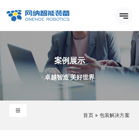
跳
到
内
容
案例展示
卓越智造 美好世界
切
首页
»
包装解决方案
换
包装解决方案
导
航