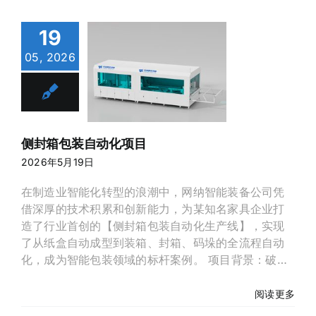
家电行业解决方案
19
05, 2026
碳钢行业解决方案
箱包装自动
化项目
决方案
案例展示
视频中心
侧封箱包装自动化项目
2026年5月19日
在制造业智能化转型的浪潮中，网纳智能装备公司凭
借深厚的技术积累和创新能力，为某知名家具企业打
造了行业首创的【侧封箱包装自动化生产线】，实现
了从纸盒自动成型到装箱、封箱、码垛的全流程自动
化，成为智能包装领域的标杆案例。 项目背景：破解
传统包装痛点 该家具企业原有包装线依赖人工操
作，效率低、成本高，且难以适应多规格产品需求。
阅读更多
网纳智能团队深入调研后，提出以【侧封箱技术为核