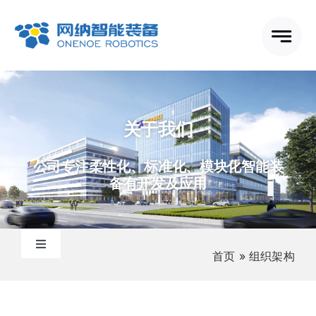
跳
到
内
容
关于我们
公司专注柔性化、标准化、模块化智能装
备有开发及应用
切
首页
»
组织架构
换
关于网纳
导
航