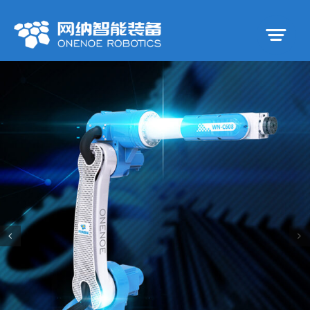
跳
到
内
容