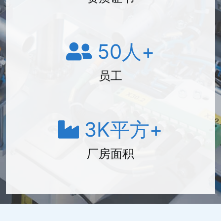
50
人+
员工
3
K平方+
厂房面积