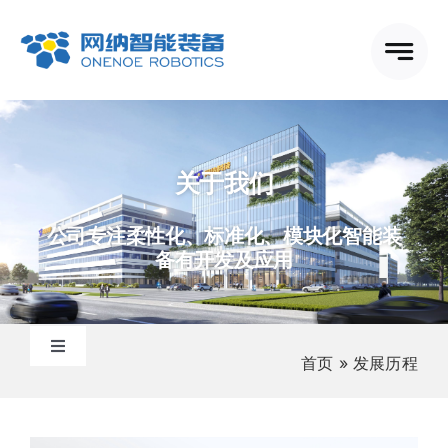
跳
到
内
容
关于我们
公司专注柔性化、标准化、模块化智能装
备有开发及应用
切
首页
»
发展历程
换
关于网纳
导
航