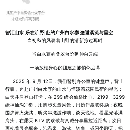
智汇山水 乐在旷野|
赴约广州白水寨 邂逅溪流与星空
当初秋的风裹着山野的清新掠过耳畔
当白水寨的叠翠台阶延伸向云端
一场放松身心的团建之旅悄然启幕
2025 年 9 月 12日，我们暂别办公室的键盘声，背上
行囊，奔赴广州白水寨的山水与恒溪湾花园民宿的星光；
白天并肩登山打卡，在 299 级会仙桥比心、2199、3299
级神仙沟冲刺，用脚步丈量风景，用协作赢取奖励；夜晚
围炉篝火烧烤，听烤串滋滋作响，谈天说地、看星光落满
肩头，在露天 KTV 的欢歌与真诚分享里拉近距离；次日
再枕着晨光醒来，泡温泉、游泳、钓鱼、或闲坐聊天，把