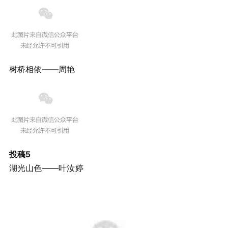
树桥相依——周艳
投稿5
湖光山色——叶汝婷