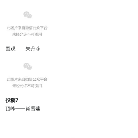
围观——朱丹蓉
投稿7
顶峰——肖雪莲