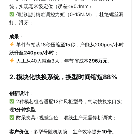
统，实现毫米级定位（误差≤±0.1mm）；
伺服电批精准调控力矩（0-15N.M），杜绝螺丝漏
打、滑牙；
成果
：
单件节拍从18秒压缩至15秒，产能从200pcs/小时
跃升至
240pcs/小时
；
人工从40人减至3人，年节省成本
296万元
。
2. 模块化快换系统，换型时间缩短88%
创新设计
：
2种模芯组合适配12种风柜型号，气动快换接口实
现
1分钟换型
；
防呆夹具+视觉定位，混线生产无需停机调试；
客户价值
：多型号随机切换，生产效率提升
10倍
。