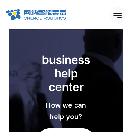
跳
到
内
容
business
help
center
How we can
help you?